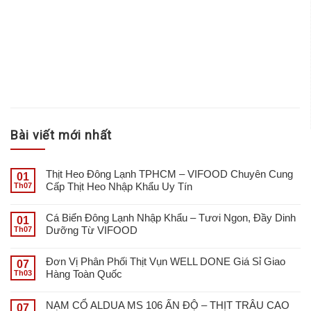
Bài viết mới nhất
Thịt Heo Đông Lạnh TPHCM – VIFOOD Chuyên Cung
01
Cấp Thịt Heo Nhập Khẩu Uy Tín
Th07
Cá Biển Đông Lạnh Nhập Khẩu – Tươi Ngon, Đầy Dinh
01
Dưỡng Từ VIFOOD
Th07
Đơn Vị Phân Phối Thịt Vụn WELL DONE Giá Sỉ Giao
07
Hàng Toàn Quốc
Th03
NẠM CỔ ALDUA MS 106 ẤN ĐỘ – THỊT TRÂU CAO
07