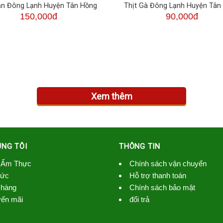
ản Đông Lạnh Huyện Tân Hồng
Thịt Gà Đông Lạnh Huyện Tân
150,000đ
90,000đ
Xem thêm
ÚNG TÔI
THÔNG TIN
 Ẩm Thực
Chính sách vận chuyển
Tức
Hỗ trợ thanh toán
hàng
Chính sách bảo mật
ến mãi
đổi trả