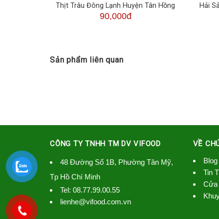
Thanh Bình
Thịt Trâu Đông Lạnh Huyện Tân Hồng
Hải S
90,000đ
Sản phẩm liên quan
CÔNG TY TNHH TM DV VIFOOD
VỀ CH
Blog
48 Đường Số 1B, Phường Tân Mỹ,
Tin 
Tp Hồ Chí Minh
Cửa 
Tel:
08.77.99.00.55
Khuy
lienhe@vifood.com.vn