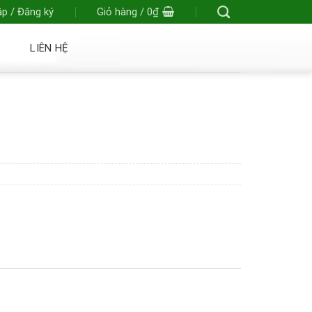
p / Đăng ký
Giỏ hàng /
0
₫
LIÊN HỆ