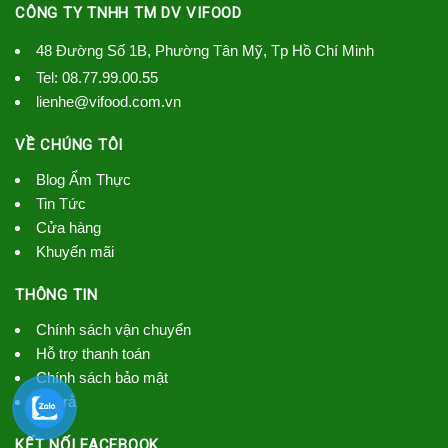
CÔNG TY TNHH TM DV VIFOOD
48 Đường Số 1B, Phường Tân Mỹ, Tp Hồ Chí Minh
Tel:
08.77.99.00.55
lienhe@vifood.com.vn
VỀ CHÚNG TÔI
Blog Ẩm Thực
Tin Tức
Cửa hàng
Khuyến mãi
THÔNG TIN
Chính sách vận chuyển
Hỗ trợ thanh toán
Chính sách bảo mật
đổi trả
KẾT NỐI FACEBOOK