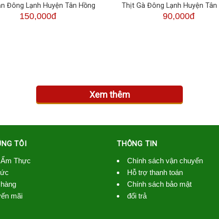
ản Đông Lạnh Huyện Tân Hồng
Thịt Gà Đông Lạnh Huyện Tân
150,000đ
90,000đ
Xem thêm
ÚNG TÔI
THÔNG TIN
 Ẩm Thực
Chính sách vận chuyển
Tức
Hỗ trợ thanh toán
hàng
Chính sách bảo mật
ến mãi
đổi trả