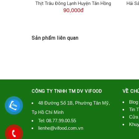
Thanh Bình
Thịt Trâu Đông Lạnh Huyện Tân Hồng
Hải S
90,000đ
Sản phẩm liên quan
CÔNG TY TNHH TM DV VIFOOD
VỀ CH
Blog
48 Đường Số 1B, Phường Tân Mỹ,
Tin 
Tp Hồ Chí Minh
Cửa 
Tel:
08.77.99.00.55
Khuy
lienhe@vifood.com.vn