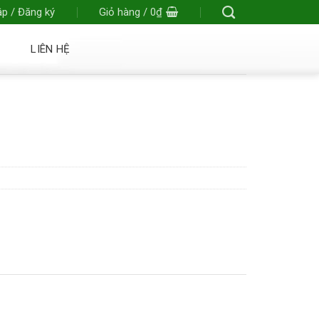
p / Đăng ký
Giỏ hàng /
0
₫
LIÊN HỆ