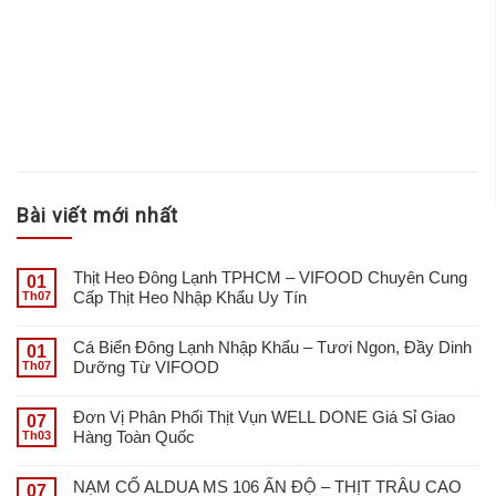
Bài viết mới nhất
Thịt Heo Đông Lạnh TPHCM – VIFOOD Chuyên Cung
01
Cấp Thịt Heo Nhập Khẩu Uy Tín
Th07
Cá Biển Đông Lạnh Nhập Khẩu – Tươi Ngon, Đầy Dinh
01
Dưỡng Từ VIFOOD
Th07
Đơn Vị Phân Phối Thịt Vụn WELL DONE Giá Sỉ Giao
07
Hàng Toàn Quốc
Th03
NẠM CỔ ALDUA MS 106 ẤN ĐỘ – THỊT TRÂU CAO
07