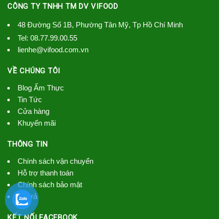
CÔNG TY TNHH TM DV VIFOOD
48 Đường Số 1B, Phường Tân Mỹ, Tp Hồ Chí Minh
Tel:
08.77.99.00.55
lienhe@vifood.com.vn
VỀ CHÚNG TÔI
Blog Ẩm Thực
Tin Tức
Cửa hàng
Khuyến mãi
THÔNG TIN
Chính sách vận chuyển
Hỗ trợ thanh toán
Chính sách bảo mật
đổi trả
KẾT NỐI FACEBOOK