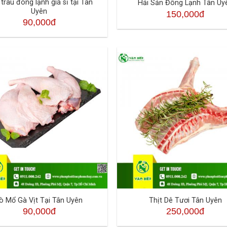
 trâu đông lạnh giá sỉ tại Tân
Hải Sản Đông Lạnh Tân Uy
Uyên
150,000đ
90,000đ
ò Mổ Gà Vịt Tại Tân Uyên
Thịt Dê Tươi Tân Uyên
90,000đ
250,000đ