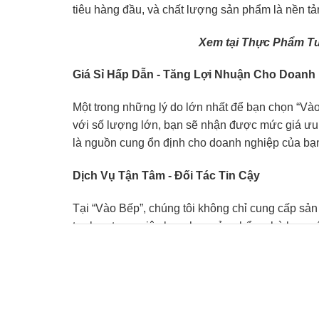
tiêu hàng đầu, và chất lượng sản phẩm là nền t
Xem tại
Thực Phẩm Tư
Giá Sỉ Hấp Dẫn - Tăng Lợi Nhuận Cho Doanh
Một trong những lý do lớn nhất để bạn chọn “Vào
với số lượng lớn, bạn sẽ nhận được mức giá ưu đ
là nguồn cung ổn định cho doanh nghiệp của bạ
Dịch Vụ Tận Tâm - Đối Tác Tin Cậy
Tại “Vào Bếp”, chúng tôi không chỉ cung cấp sản
trợ bạn trong việc lựa chọn sản phẩm phù hợp vớ
đều có thể cung cấp.
Sáng Tạo Món Ngon Từ Thịt Bò Đông Lạnh
Thịt bò đông lạnh không chỉ dễ chế biến mà còn 