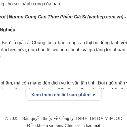
ảng cho sự thành công của bạn.
ơi | Nguồn Cung Cấp Thực Phẩm Giá Sỉ (vaobep.com.vn)
-
 Nghiệp
 Bếp” là giá cả. Chúng tôi tự hào cung cấp thịt bò đông lạnh v
ãi hơn nữa, giúp bạn tối ưu hóa chi phí và gia tăng lợi nhuận.
n.
 phẩm, mà còn mang đến dịch vụ tư vấn tận tình. Đội ngũ nhân 
i nhu cầu sử dụng của bạn. Bất kể bạn đang tìm kiếm phần thịt
Xem thêm chi tiết sản phẩm ▼
© 2025 - Bản quyền thuộc về Công ty TNHH TM DV VIFOOD
là nguyên liệu tuyệt vời để tạo ra nhiều món ăn hấp dẫn cho t
Điều khoản sử dụng Chính sách bảo mật