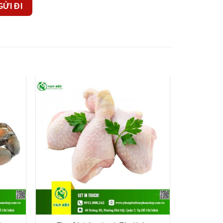
n sẵn sàng phục vụ bạn với những sản phẩm tốt
ợc tư vấn và đặt hàng ngay hôm nay.
iển của doanh nghiệp bạn. Hãy đến và trải nghiệm
g doanh thu. “Vào Bếp” – Nơi khởi đầu cho
 Hotline:
08.77.99.00.55
 nước bao gồm:
nh Định, Bình Phước, Bình Thuận, Cà Mau, Cao
 Hà Nam,Sài Gòn, Khánh Hòa, Kiên Giang, Kon
Phú Thọ, Phú Yên, Quảng Bình, Quảng Nam,
iền Giang, Trà Vinh, Tuyên Quang, Vĩnh Long,