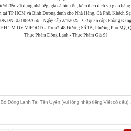
mình:
tươi đến vật dụng nhà bếp, giá cả bình ổn, kèm theo dịch vụ giao hàng
n tại TP HCM và Bình Dương dành cho Nhà Hàng, Cà Phê, Khách Sạn, 
a vị đặc trưng, nướng lên sẽ mang đến hương vị đậm đà, thơm 
KDN: 0318897656 - Ngày cấp 2/4/2025 - Cơ quan cấp: Phòng Đăng 
sẽ khiến thực khách của bạn say mê với vị ngọt của thịt và h
HH TM DV VIFOOD - Trụ sở: 48 Đường Số 1B, Phường Phú Mỹ, Qu
úp bạn thu hút những thực khách yêu thích ẩm thực sáng tạo.
Thực Phẩm Đông Lạnh
-
Thực Phẩm Giá Sỉ
Khách Hàng Sỉ
 phục vụ và sản phẩm của mình. Tại “Vào Bếp”, bạn sẽ được t
đãi giảm giá cho đơn hàng lớn và nhiều quà tặng hấp dẫn khác. 
g Định Danh Tiếng
 nhiều doanh nghiệp, nhà hàng và quán ăn tại khu vực. Họ khôn
ều khách hàng đã trở thành đối tác lâu dài và thường xuyên giớ
a chúng tôi!