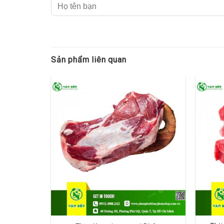
Nếu bạn đang tìm kiếm nguồn cung thịt bò đông l
nhất. Bạn có thể ghé thăm cửa hàng tại địa chỉ [đ
Kết Luận
Sản phẩm liên quan
“Vào Bếp” không chỉ là nơi cung cấp thịt bò đôn
dịch vụ tuyệt vời cùng sản phẩm tốt nhất, giúp 
những bữa ăn ngon và thành công trong kinh do
Xem tại
Thực Phẩm Tư
Cửa hàng bán thực phẩm tươi sống/đông lạnh
Hồ Chí Minh, Hà Nội, An Giang, Vũng Tàu, Bạc 
Bằng, Cần Thơ, Đà Nẵng, Đắk Lắk,Đắk Nông, Đồ
Tum, Lai Châu, Lào Cai, Lạng Sơn, Lâm Đồng, 
Quảng Ngãi, Quảng Ninh, Quảng Trị, Sóc Trăng, 
Vĩnh Phúc, Yên Bái...