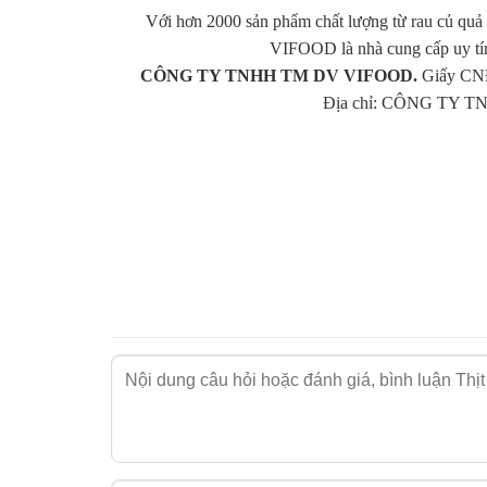
tuyệt vời mà bạn có thể thêm vào thực đơn của 
Với hơn 2000 sản phẩm chất lượng từ rau củ quả 
VIFOOD là nhà cung cấp uy tí
Bò Nướng Sa Tế:
Miếng thịt bò được ướp gi
CÔNG TY TNHH TM DV VIFOOD.
Giấy CNĐ
Bò Hầm Rượu Vang:
Món ăn sang trọng này 
Địa chỉ: CÔNG TY TN
Gỏi Bò:
Một món ăn nhẹ nhàng, thanh mát, gi
Chương Trình Khuyến Mãi Dành Riêng Cho 
Chúng tôi luôn muốn khách hàng hài lòng với sự
biệt dành riêng cho khách hàng sỉ. Nhận ngay ưu 
mà vẫn có được sản phẩm chất lượng.
Phản Hồi Từ Khách Hàng - Chất Lượng Khẳn
Chúng tôi tự hào khi nhận được sự tin tưởng từ
ấn tượng với dịch vụ tận tâm của chúng tôi. Nhi
hài lòng của bạn chính là thành công lớn nhất củ
Liên Hệ Ngay Hôm Nay!