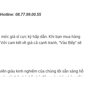
 Hotline:
08.77.99.00.55
ới mức giá sỉ cực kỳ hấp dẫn. Khi bạn mua hàng
 Với cam kết về giá cả cạnh tranh, “Vào Bếp” sẽ
viên giàu kinh nghiệm của chúng tôi sẵn sàng hỗ
 nào, từ thăn bò, bắp bò đến sườn bò, chúng tôi
hực đơn của bạn. Dưới đây là một số gợi ý món ăn