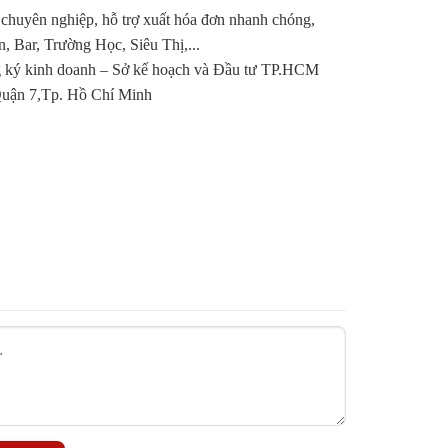
 chuyên nghiệp, hỗ trợ xuất hóa đơn nhanh chóng,
Bar, Trường Học, Siêu Thị,...
ngon, rất thích hợp cho các bữa tiệc BBQ.
ký kinh doanh – Sở kế hoạch và Đầu tư TP.HCM
ương thơm từ rượu vang.
ận 7,Tp. Hồ Chí Minh
ham gia vào các chương trình khuyến mãi đặc
Đây là cơ hội tuyệt vời để bạn tiết kiệm chi phí
g chỉ hài lòng với chất lượng sản phẩm mà còn
i thiệu “Vào Bếp” cho bạn bè và đồng nghiệp. Sự