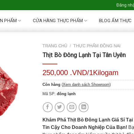
Đăng nhậ
N PHẨM
CỬA HÀNG THỰC PHẨM
BLOG ẨM THỰC
TRANG CHỦ
/
THỰC PHẨM ĐỒNG NAI
Thịt Bò Đông Lạnh Tại Tân Uyên
250,000 .VND/1Kilogam
Còn hàng
(
Xem danh sách Showroom
)
Mã SP:
đông lạnh
Khám Phá
Thịt Bò Đông Lạnh Giá Sỉ Tạ
Tin Cậy Cho Doanh Nghiệp Của Bạn!
Bạ