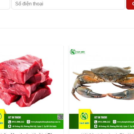
ạnh giá sỉ tại Tân Uyên, hãy đến với “Vào Bếp”! Chúng tôi luô
ịa chỉ cụ thể] hoặc gọi điện thoại đến số [số điện thoại] để đư
g lạnh chất lượng mà còn là đối tác đồng hành trong sự phát tr
bạn xây dựng thực đơn hấp dẫn, giữ chân khách hàng và gia tăn
anh!
ơi | Nguồn Cung Cấp Thực Phẩm Giá Sỉ (vaobep.com.vn)
-
 ngon giá rẻ
- Vào Bếp có mặt tại 64 Tỉnh/Thành Trong cả
Liêu, Bắc Kạn, Bắc Giang, Bắc Ninh, Bến Tre, Bình Dương, Bì
ng Nai, Biên Hòa, Đồng Tháp, Điện Biên, Gia Lai, Hà Giang,
Đà Lạt, Long An, Nam Định, Nghệ An, Ninh Bình, Ninh Thuận, 
Sơn La, Tây Ninh, Thái Bình, Thái Nguyên, Thanh Hóa, Huế, T