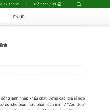
p / Đăng ký
Giỏ hàng /
0
₫
LIÊN HỆ
Bình
u đông lạnh nhập khẩu chất lượng cao, giá sỉ hợp
 cơ sở chế biến thực phẩm của mình? “Vào Bếp”