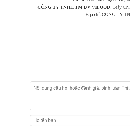
Chất lượng vượt trội:
Thịt trâu đông lạnh g
CÔNG TY TNHH TM DV VIFOOD.
Giấy CNĐ
Giá sỉ hợp lý:
Giúp bạn tối ưu chi phí và tăn
Địa chỉ: CÔNG TY TN
Dịch vụ chu đáo:
Tư vấn nhiệt tình, giao hà
Cam Kết Cùng Bạn Phát Triển Kinh Doanh
“Vào Bếp” không chỉ cung cấp thịt trâu đông lạn
kết mang đến những sản phẩm tuyệt vời, giúp bạn
Liên hệ ngay để nhận báo giá và thông tin chi
Xem tại
Thực Phẩm Tư
Cửa hàng bán thực phẩm tươi sống/đông lạnh
Hồ Chí Minh, Hà Nội, An Giang, Vũng Tàu, Bạc 
Bằng, Cần Thơ, Đà Nẵng, Đắk Lắk,Đắk Nông, Đồ
Tum, Lai Châu, Lào Cai, Lạng Sơn, Lâm Đồng, 
Quảng Ngãi, Quảng Ninh, Quảng Trị, Sóc Trăng, 
Vĩnh Phúc, Yên Bái...