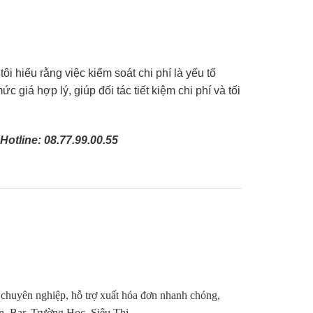
i hiểu rằng việc kiểm soát chi phí là yếu tố
 giá hợp lý, giúp đối tác tiết kiệm chi phí và tối
 Hotline:
08.77.99.00.55
và khả năng chế biến đa dạng, thịt trâu có thể là
. Việc sử dụng thịt trâu nhập khẩu giúp bạn
 chuyên nghiệp, hỗ trợ xuất hóa đơn nhanh chóng,
à an toàn thực phẩm.
Bar, Trường Học, Siêu Thị,...