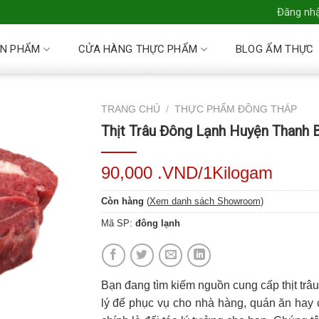
Đăng nhậ
N PHẨM
CỬA HÀNG THỰC PHẨM
BLOG ẨM THỰC
TRANG CHỦ
/
THỰC PHẨM ĐỒNG THÁP
Thịt Trâu Đông Lạnh Huyện Thanh 
90,000 .VND/1Kilogam
Còn hàng
(
Xem danh sách Showroom
)
Mã SP:
đông lạnh
Bạn đang tìm kiếm nguồn cung cấp thịt trâ
lý để phục vụ cho nhà hàng, quán ăn hay