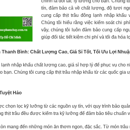
chính là đối tác lý tưởng cho bạn. Chúng tô
tín, đảm bảo cả về chất lượng, độ tươi ng
cung cấp thịt trâu đông lạnh nhập khẩu 
Chúng tôi hiểu rằng việc kiểm soát chi phí
vậy, chúng tôi luôn đảm bảo cung cấp ngu
giúp đối tác tiết kiệm chi phí và tối đa hóa 
n Thanh Bình
: Chất Lượng Cao, Giá Sỉ Tốt, Tối Ưu Lợi Nhu
g lạnh nhập khẩu chất lượng cao, giá sỉ hợp lý để phục vụ cho
o bạn. Chúng tôi cung cấp thịt trâu nhập khẩu từ các quốc gia u
Tuyệt Hảo
c chọn lọc kỹ lưỡng từ các nguồn uy tín, với quy trình bảo quả
g thịt trâu đều được kiểm tra kỹ lưỡng để đảm bảo tiêu chuẩn 
 còn mang đến những món ăn thơm ngon, đặc sắc. Từ món trâu n