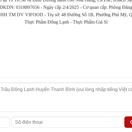
iữ nguyên độ tươi, mềm, ngon và hàm lượng dinh dưỡng cao.
KDN: 0318897656 - Ngày cấp 2/4/2025 - Cơ quan cấp: Phòng Đăng 
g cường hiệu quả kinh doanh.
HH TM DV VIFOOD - Trụ sở: 48 Đường Số 1B, Phường Phú Mỹ, Qu
ng nhanh chóng và chính xác.
Thực Phẩm Đông Lạnh
-
Thực Phẩm Giá Sỉ
h nhập khẩu chất lượng cao mà còn luôn đồng hành cùng đối tác 
 tạo ra những món ăn hấp dẫn và gia tăng giá trị kinh doanh.
 tiết từ “Vào Bếp”!
ơi | Nguồn Cung Cấp Thực Phẩm Giá Sỉ (vaobep.com.vn)
-
 ngon giá rẻ
- Vào Bếp có mặt tại 64 Tỉnh/Thành Trong cả
Liêu, Bắc Kạn, Bắc Giang, Bắc Ninh, Bến Tre, Bình Dương, Bì
ng Nai, Biên Hòa, Đồng Tháp, Điện Biên, Gia Lai, Hà Giang,
Đà Lạt, Long An, Nam Định, Nghệ An, Ninh Bình, Ninh Thuận, 
Sơn La, Tây Ninh, Thái Bình, Thái Nguyên, Thanh Hóa, Huế, T