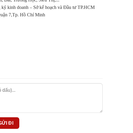
ký kinh doanh – Sở kế hoạch và Đầu tư TP.HCM
ận 7,Tp. Hồ Chí Minh
trong việc phát triển kinh doanh. Chúng tôi cam
 Hotline:
08.77.99.00.55
 nước bao gồm:
nh Định, Bình Phước, Bình Thuận, Cà Mau, Cao
 Hà Nam,Sài Gòn, Khánh Hòa, Kiên Giang, Kon
Phú Thọ, Phú Yên, Quảng Bình, Quảng Nam,
iền Giang, Trà Vinh, Tuyên Quang, Vĩnh Long,