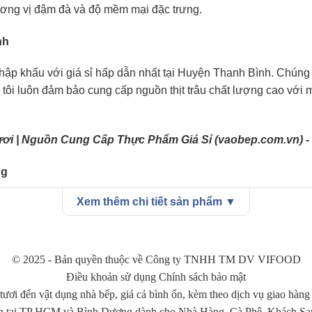
ơng vị đậm đà và độ mềm mại đặc trưng.
nh
hập khẩu với giá sỉ hấp dẫn nhất tại Huyện Thanh Bình. Chúng tô
tôi luôn đảm bảo cung cấp nguồn thịt trâu chất lượng cao với mức
ơi | Nguồn Cung Cấp Thực Phẩm Giá Sỉ (vaobep.com.vn)
-
ng
Xem thêm chi tiết sản phẩm ▼
 phú thực đơn của các nhà hàng, quán ăn. Với hương vị đặc biệt 
râu xào, trâu nướng, trâu hầm đến những món ăn sáng tạo khác
ồng thời thu hút được nhiều thực khách yêu thích sự mới mẻ.
© 2025 - Bản quyền thuộc về Công ty TNHH TM DV VIFOOD
Điều khoản sử dụng Chính sách bảo mật
tươi đến vật dụng nhà bếp, giá cả bình ổn, kèm theo dịch vụ giao hàng
các nhà cung cấp uy tín, có đầy đủ chứng nhận về chất lượng v
n tại TP HCM và Bình Dương dành cho Nhà Hàng, Cà Phê, Khách Sạn, 