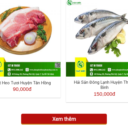
Hải Sản Đông Lạnh Huyện T
t Heo Tươi Huyện Tân Hồng
Bình
90,000đ
150,000đ
Xem thêm