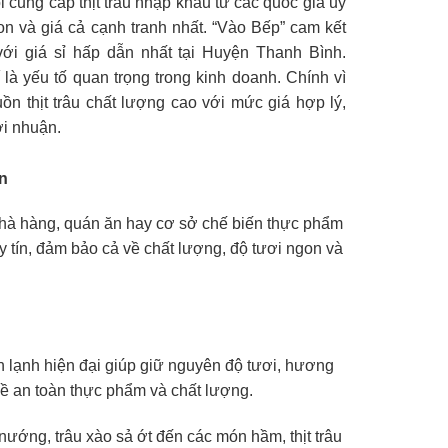
i cung cấp thịt trâu nhập khẩu từ các quốc gia uy
on và giá cả cạnh tranh nhất. “Vào Bếp” cam kết
với giá sỉ hấp dẫn nhất tại Huyện Thanh Bình.
 là yếu tố quan trọng trong kinh doanh. Chính vì
ồn thịt trâu chất lượng cao với mức giá hợp lý,
lợi nhuận.
ận
 nhà hàng, quán ăn hay cơ sở chế biến thực phẩm
y tín, đảm bảo cả về chất lượng, độ tươi ngon và
n lạnh hiện đại giúp giữ nguyên độ tươi, hương
về an toàn thực phẩm và chất lượng.
ướng, trâu xào sả ớt đến các món hầm, thịt trâu