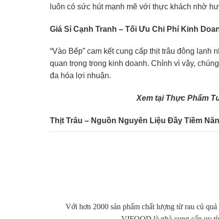
luôn có sức hút mạnh mẽ với thực khách nhờ hư
Giá Sỉ Cạnh Tranh – Tối Ưu Chi Phí Kinh Doa
“Vào Bếp” cam kết cung cấp thịt trâu đông lạnh n
quan trọng trong kinh doanh. Chính vì vậy, chúng 
đa hóa lợi nhuận.
Xem tại
Thực Phẩm Tư
Thịt Trâu – Nguồn Nguyên Liệu Đầy Tiềm Nă
Thịt trâu là một lựa chọn tuyệt vời để làm phong
món ăn chủ lực trong thực đơn của bạn, từ món t
cung cấp những món ăn chất lượng, khác biệt, đ
Lý Do Nên Chọn “Vào Bếp”
Với hơn 2000 sản phẩm chất lượng từ rau củ quả 
Nguồn gốc rõ ràng:
Thịt trâu nhập khẩu từ 
VIFOOD là nhà cung cấp uy tí