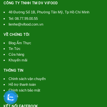
CÔNG TY TNHH TM DV VIFOOD
48 Đường Số 1B, Phường Tân Mỹ, Tp Hồ Chí Minh
Tel:
08.77.99.00.55
lienhe@vifood.com.vn
VỀ CHÚNG TÔI
Blog Ẩm Thực
Tin Tức
Cửa hàng
Khuyến mãi
THÔNG TIN
Chính sách vận chuyển
Hỗ trợ thanh toán
Chính sách bảo mật
đổi trả
KẾT NỐI FACEBOOK